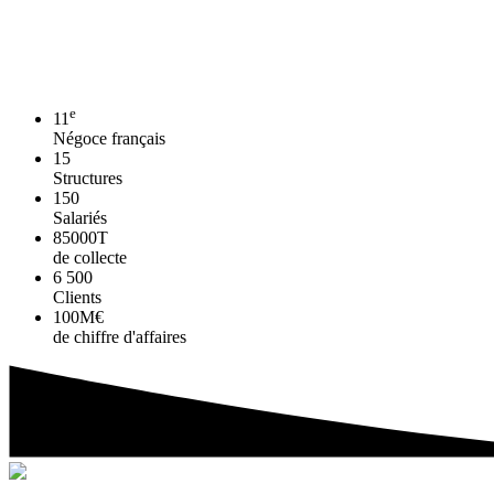
e
11
Négoce français
15
Structures
150
Salariés
85
000T
de collecte
6 500
Clients
100
M€
de chiffre d'affaires