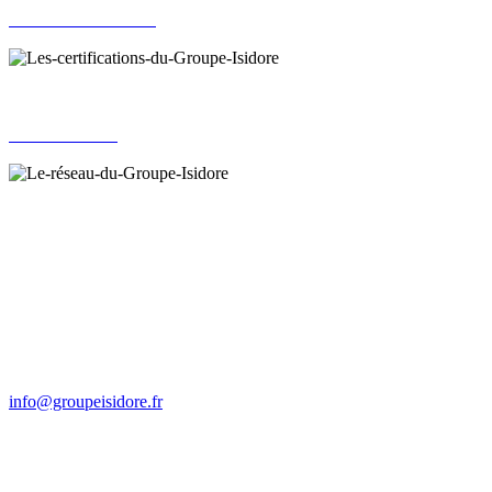
Nos certifications
Notre réseau
Groupe Isidore
Le Roc des Aires
17 260 GÉMOZAC
Tél : 05 46 94 60 92
Fax : 05 46 94 60 48
info@groupeisidore.fr