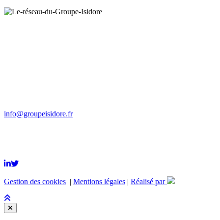
Groupe Isidore
Le Roc des Aires
17 260 GÉMOZAC
Tél : 05 46 94 60 92
Fax : 05 46 94 60 48
info@groupeisidore.fr
Gestion des cookies
|
Mentions légales
|
Réalisé par